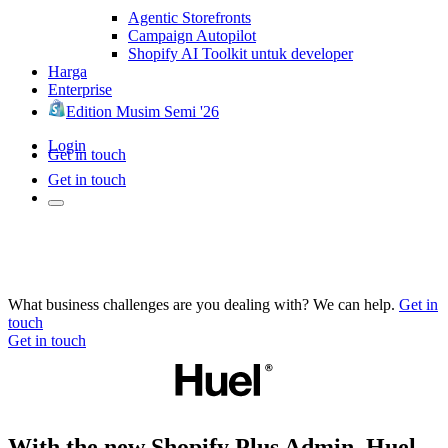
Agentic Storefronts
Campaign Autopilot
Shopify AI Toolkit untuk developer
Harga
Enterprise
Edition Musim Semi '26
Login
Get in touch
Get in touch
What business challenges are you dealing with? We can help.
Get in
touch
Get in touch
With the new Shopify Plus Admin, Huel