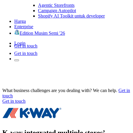
Agentic Storefronts
Campaign Autopilot
Shopify AI Toolkit untuk developer
Harga
Enterprise
Edition Musim Semi '26
Login
Get in touch
Get in touch
What business challenges are you dealing with? We can help.
Get in
touch
Get in touch
K-way integrated multiple stores’