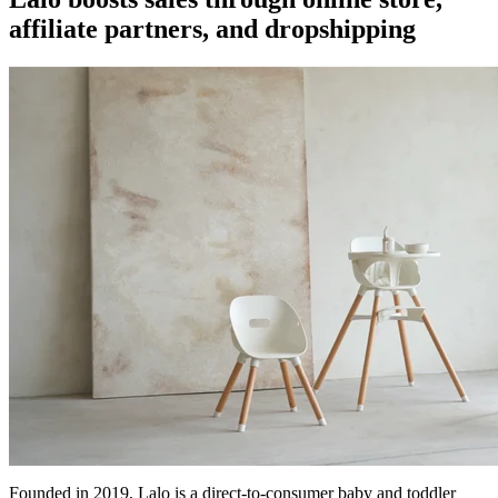
affiliate partners, and dropshipping
Founded in 2019, Lalo is a direct-to-consumer baby and toddler