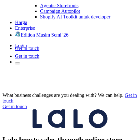
Agentic Storefronts
Campaign Autopilot
Shopify AI Toolkit untuk developer
Harga
Enterprise
Edition Musim Semi '26
Login
Get in touch
Get in touch
What business challenges are you dealing with? We can help.
Get in
touch
Get in touch
Lalo boosts sales through online store,