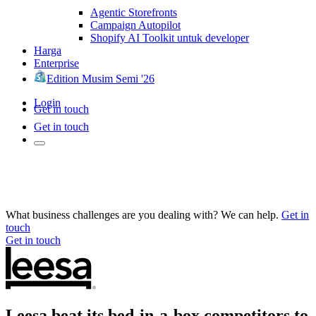
Agentic Storefronts
Campaign Autopilot
Shopify AI Toolkit untuk developer
Harga
Enterprise
Edition Musim Semi '26
Login
Get in touch
Get in touch
What business challenges are you dealing with? We can help.
Get in
touch
Get in touch
Leesa beat its bed-in-a-box competitors to