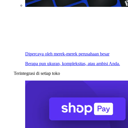
Dipercaya oleh merek-merek perusahaan besar
Berapa pun ukuran, kompleksitas, atau ambisi Anda.
Terintegrasi di setiap toko