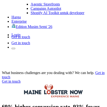
Agentic Storefronts
Campaign Autopilot
Shopify AI Toolkit untuk developer
Harga
Enterprise
Edition Musim Semi '26
Login
Get in touch
Get in touch
What business challenges are you dealing with? We can help.
Get in
touch
Get in touch
69% higher conversion rate, 93% fewer