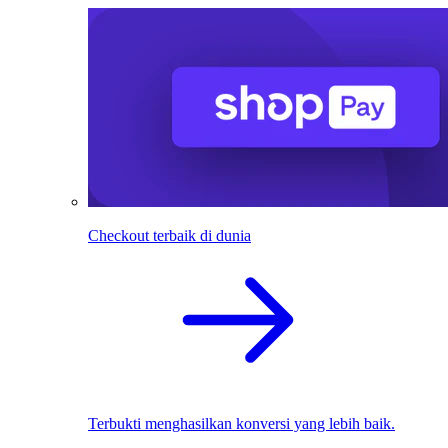
Checkout terbaik di dunia
Terbukti menghasilkan konversi yang lebih baik.