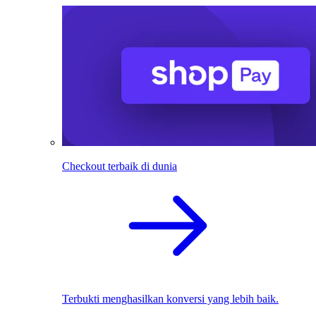
Checkout terbaik di dunia
Terbukti menghasilkan konversi yang lebih baik.