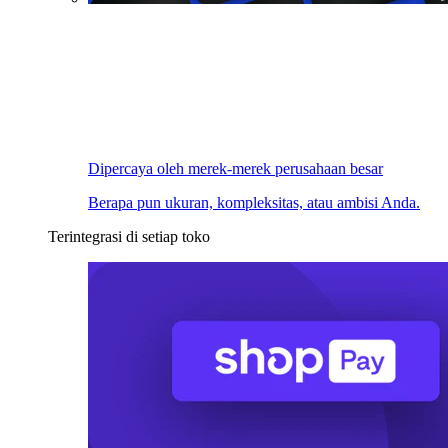
Dipercaya oleh merek-merek perusahaan besar
Berapa pun ukuran, kompleksitas, atau ambisi Anda.
Terintegrasi di setiap toko