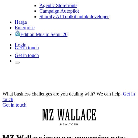
Agentic Storefronts
Campaign Autopilot
Shopify AI Toolkit untuk developer
Harga
Enterprise
Edition Musim Semi '26
Login
Get in touch
Get in touch
What business challenges are you dealing with? We can help.
Get in
touch
Get in touch
MZ Wallace increases conversion rates