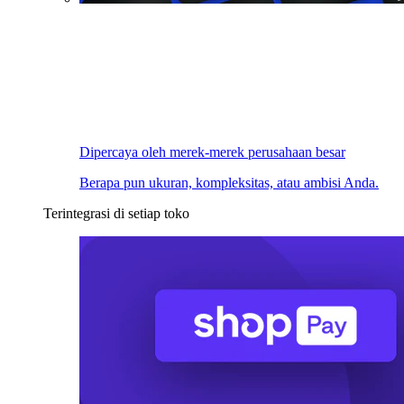
Dipercaya oleh merek-merek perusahaan besar
Berapa pun ukuran, kompleksitas, atau ambisi Anda.
Terintegrasi di setiap toko