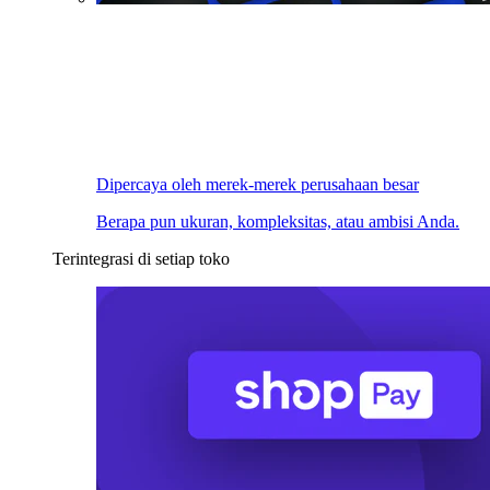
Dipercaya oleh merek-merek perusahaan besar
Berapa pun ukuran, kompleksitas, atau ambisi Anda.
Terintegrasi di setiap toko