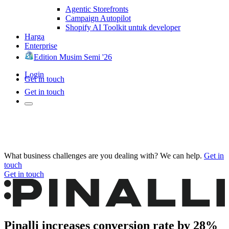
Agentic Storefronts
Campaign Autopilot
Shopify AI Toolkit untuk developer
Harga
Enterprise
Edition Musim Semi '26
Login
Get in touch
Get in touch
What business challenges are you dealing with? We can help.
Get in
touch
Get in touch
Pinalli increases conversion rate by 28%