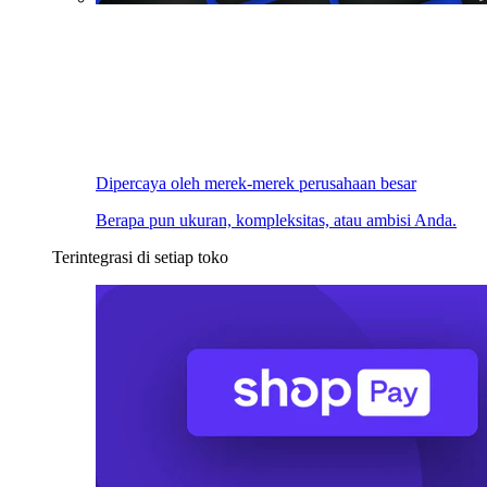
Dipercaya oleh merek-merek perusahaan besar
Berapa pun ukuran, kompleksitas, atau ambisi Anda.
Terintegrasi di setiap toko