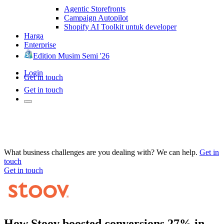
Agentic Storefronts
Campaign Autopilot
Shopify AI Toolkit untuk developer
Harga
Enterprise
Edition Musim Semi '26
Login
Get in touch
Get in touch
What business challenges are you dealing with? We can help.
Get in
touch
Get in touch
How Stoov boosted conversions 27% in