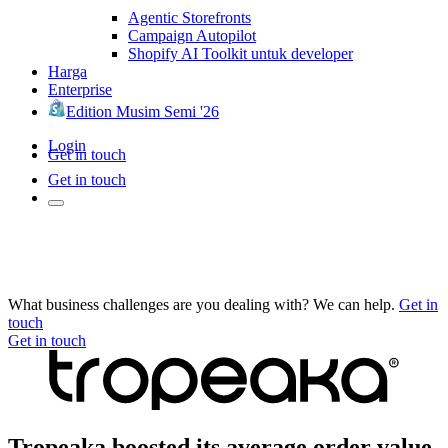
Agentic Storefronts
Campaign Autopilot
Shopify AI Toolkit untuk developer
Harga
Enterprise
Edition Musim Semi '26
Login
Get in touch
Get in touch
What business challenges are you dealing with? We can help.
Get in
touch
Get in touch
Tropeaka boosted its average order value,