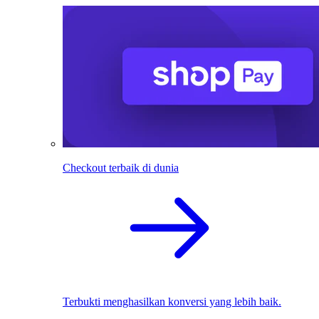
Checkout terbaik di dunia
Terbukti menghasilkan konversi yang lebih baik.