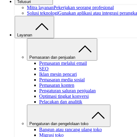
Telusuri
Mitra layanan
Pekerjakan seorang profesional
Solusi teknologi
Gunakan aplikasi atau integrasi perangk
Layanan
Pemasaran dan penjualan
Pemasaran melalui email
SEO
Iklan mesin pencari
Pemasaran media sosial
Pemasaran konten
Pengaturan saluran penjualan
Optimasi tingkat konversi
Pelacakan dan analitik
Pengaturan dan pengelolaan toko
Bangun atau rancang ulang toko
Migrasi toko