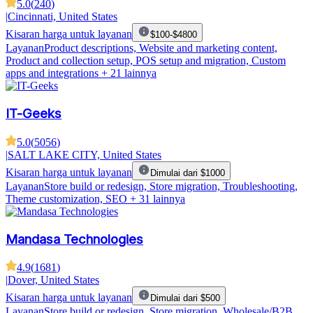
5.0
(
240
)
|
Cincinnati, United States
Kisaran harga untuk layanan
$100-$4800
Layanan
Product descriptions, Website and marketing content,
Product and collection setup, POS setup and migration, Custom
apps and integrations
+ 21 lainnya
IT-Geeks
5.0
(
5056
)
|
SALT LAKE CITY, United States
Kisaran harga untuk layanan
Dimulai dari $1000
Layanan
Store build or redesign, Store migration, Troubleshooting,
Theme customization, SEO
+ 31 lainnya
Mandasa Technologies
4.9
(
1681
)
|
Dover, United States
Kisaran harga untuk layanan
Dimulai dari $500
Layanan
Store build or redesign, Store migration, Wholesale/B2B,