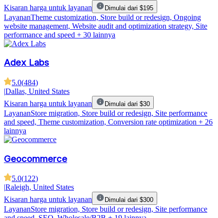
Kisaran harga untuk layanan
Dimulai dari $195
Layanan
Theme customization, Store build or redesign, Ongoing
website management, Website audit and optimization strategy, Site
performance and speed
+ 30 lainnya
Adex Labs
5.0
(
484
)
|
Dallas, United States
Kisaran harga untuk layanan
Dimulai dari $30
Layanan
Store migration, Store build or redesign, Site performance
and speed, Theme customization, Conversion rate optimization
+ 26
lainnya
Geocommerce
5.0
(
122
)
|
Raleigh, United States
Kisaran harga untuk layanan
Dimulai dari $300
Layanan
Store migration, Store build or redesign, Site performance
and speed, SEO, Wholesale/B2B
+ 19 lainnya