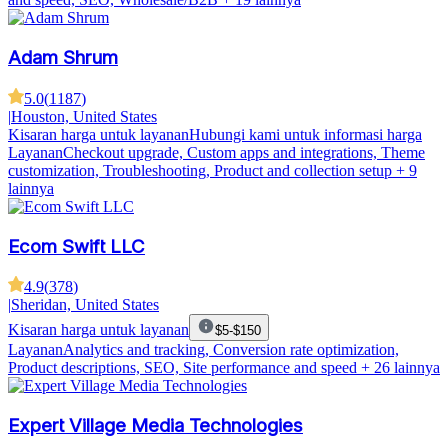
Adam Shrum
5.0
(
1187
)
|
Houston, United States
Kisaran harga untuk layanan
Hubungi kami untuk informasi harga
Layanan
Checkout upgrade, Custom apps and integrations, Theme
customization, Troubleshooting, Product and collection setup
+ 9
lainnya
Ecom Swift LLC
4.9
(
378
)
|
Sheridan, United States
Kisaran harga untuk layanan
$5-$150
Layanan
Analytics and tracking, Conversion rate optimization,
Product descriptions, SEO, Site performance and speed
+ 26 lainnya
Expert Village Media Technologies