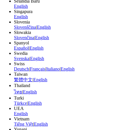
Selandia Baru
English
Singapura
English
Slovenia
Slovenščina
|
English
Slowakia
Slovenčina
|
English
Spanyol
Español
|
English
Swedia
Svenska
|
English
Swiss
Deutsch
|
Français
|
Italiano
|
English
Taiwan
繁體中文
|
English
Thailand
ไทย
|
English
Turki
Türkçe
|
English
UEA
English
Vietnam
Tiếng Việt
|
English
Yunani