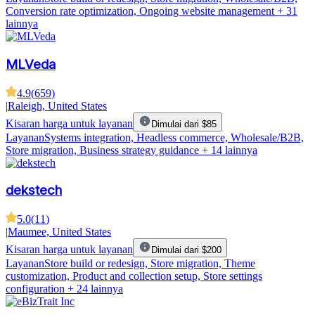
Conversion rate optimization, Ongoing website management
+ 31
lainnya
MLVeda
4.9
(
659
)
|
Raleigh, United States
Kisaran harga untuk layanan
Dimulai dari $85
Layanan
Systems integration, Headless commerce, Wholesale/B2B,
Store migration, Business strategy guidance
+ 14 lainnya
dekstech
5.0
(
11
)
|
Maumee, United States
Kisaran harga untuk layanan
Dimulai dari $200
Layanan
Store build or redesign, Store migration, Theme
customization, Product and collection setup, Store settings
configuration
+ 24 lainnya