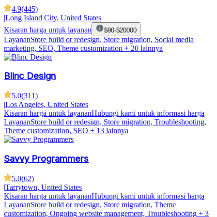
4.9
(
445
)
|
Long Island City, United States
Kisaran harga untuk layanan
$90-$20000
Layanan
Store build or redesign, Store migration, Social media
marketing, SEO, Theme customization
+ 20 lainnya
Blinc Design
5.0
(
311
)
|
Los Angeles, United States
Kisaran harga untuk layanan
Hubungi kami untuk informasi harga
Layanan
Store build or redesign, Store migration, Troubleshooting,
Theme customization, SEO
+ 13 lainnya
Savvy Programmers
5.0
(
62
)
|
Tarrytown, United States
Kisaran harga untuk layanan
Hubungi kami untuk informasi harga
Layanan
Store build or redesign, Store migration, Theme
customization, Ongoing website management, Troubleshooting
+ 3