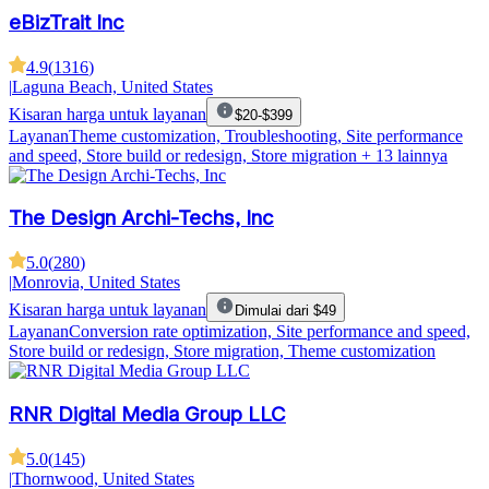
eBizTrait Inc
4.9
(
1316
)
|
Laguna Beach, United States
Kisaran harga untuk layanan
$20-$399
Layanan
Theme customization, Troubleshooting, Site performance
and speed, Store build or redesign, Store migration
+ 13 lainnya
The Design Archi-Techs, Inc
5.0
(
280
)
|
Monrovia, United States
Kisaran harga untuk layanan
Dimulai dari $49
Layanan
Conversion rate optimization, Site performance and speed,
Store build or redesign, Store migration, Theme customization
RNR Digital Media Group LLC
5.0
(
145
)
|
Thornwood, United States