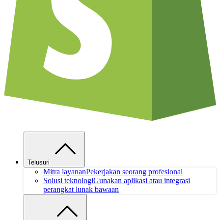
Telusuri
Mitra layanan
Pekerjakan seorang profesional
Solusi teknologi
Gunakan aplikasi atau integrasi
perangkat lunak bawaan