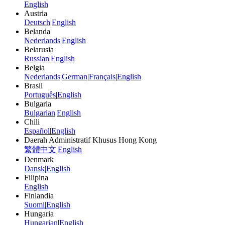
English
Austria
Deutsch
|
English
Belanda
Nederlands
|
English
Belarusia
Russian
|
English
Belgia
Nederlands
|
German
|
Français
|
English
Brasil
Português
|
English
Bulgaria
Bulgarian
|
English
Chili
Español
|
English
Daerah Administratif Khusus Hong Kong
繁體中文
|
English
Denmark
Dansk
|
English
Filipina
English
Finlandia
Suomi
|
English
Hungaria
Hungarian
|
English