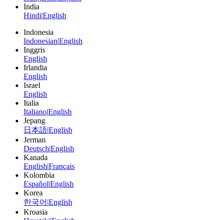
India
Hindi
|
English
Indonesia
Indonesian
|
English
Inggris
English
Irlandia
English
Israel
English
Italia
Italiano
|
English
Jepang
日本語
|
English
Jerman
Deutsch
|
English
Kanada
English
|
Français
Kolombia
Español
|
English
Korea
한국어
|
English
Kroasia