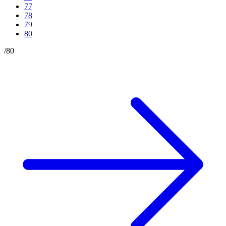
77
78
79
80
/
80