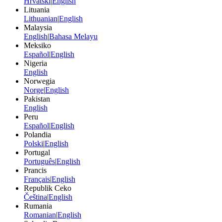
Hrvatski
|
English
Lituania
Lithuanian
|
English
Malaysia
English
|
Bahasa Melayu
Meksiko
Español
|
English
Nigeria
English
Norwegia
Norge
|
English
Pakistan
English
Peru
Español
|
English
Polandia
Polski
|
English
Portugal
Português
|
English
Prancis
Français
|
English
Republik Ceko
Čeština
|
English
Rumania
Romanian
|
English