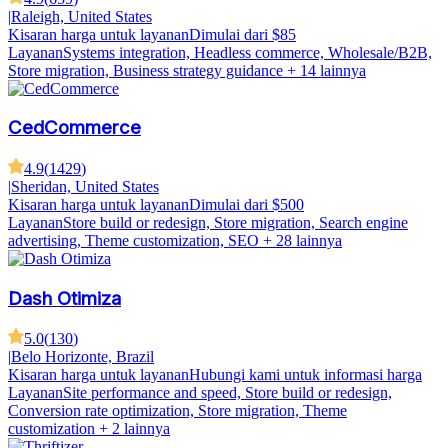
|
Raleigh, United States
Kisaran harga untuk layanan
Dimulai dari $85
Layanan
Systems integration, Headless commerce, Wholesale/B2B,
Store migration, Business strategy guidance
+ 14 lainnya
CedCommerce
4.9
(
1429
)
|
Sheridan, United States
Kisaran harga untuk layanan
Dimulai dari $500
Layanan
Store build or redesign, Store migration, Search engine
advertising, Theme customization, SEO
+ 28 lainnya
Dash Otimiza
5.0
(
130
)
|
Belo Horizonte, Brazil
Kisaran harga untuk layanan
Hubungi kami untuk informasi harga
Layanan
Site performance and speed, Store build or redesign,
Conversion rate optimization, Store migration, Theme
customization
+ 2 lainnya