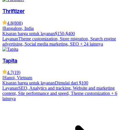
Thriftizer
4.8
(
808
)
|
Bangalore, India
Kisaran harga untuk layanan
$150-$400
Layanan
Theme customization, Store migration, Search engine
advertising, Social media marketing, SEO
+ 24 lainnya
Tapita
4.7
(
19
)
|
Hanoi, Vietnam
Kisaran harga untuk layanan
Dimulai dari $100
Layanan
SEO, Analytics and tracking, Website and marketing
content, Site performance and speed, Theme customization
+ 6
lainnya