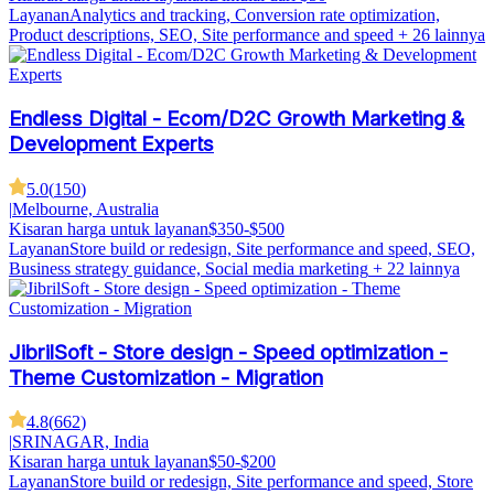
Layanan
Analytics and tracking, Conversion rate optimization,
Product descriptions, SEO, Site performance and speed
+ 26 lainnya
Endless Digital - Ecom/D2C Growth Marketing &
Development Experts
5.0
(
150
)
|
Melbourne, Australia
Kisaran harga untuk layanan
$350-$500
Layanan
Store build or redesign, Site performance and speed, SEO,
Business strategy guidance, Social media marketing
+ 22 lainnya
JibrilSoft - Store design - Speed optimization -
Theme Customization - Migration
4.8
(
662
)
|
SRINAGAR, India
Kisaran harga untuk layanan
$50-$200
Layanan
Store build or redesign, Site performance and speed, Store