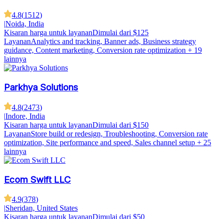
4.8
(
1512
)
|
Noida, India
Kisaran harga untuk layanan
Dimulai dari $125
Layanan
Analytics and tracking, Banner ads, Business strategy
guidance, Content marketing, Conversion rate optimization
+ 19
lainnya
Parkhya Solutions
4.8
(
2473
)
|
Indore, India
Kisaran harga untuk layanan
Dimulai dari $150
Layanan
Store build or redesign, Troubleshooting, Conversion rate
optimization, Site performance and speed, Sales channel setup
+ 25
lainnya
Ecom Swift LLC
4.9
(
378
)
|
Sheridan, United States
Kisaran harga untuk layanan
Dimulai dari $50