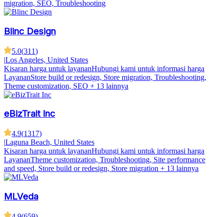
migration, SEO, Troubleshooting
Blinc Design
5.0
(
311
)
|
Los Angeles, United States
Kisaran harga untuk layanan
Hubungi kami untuk informasi harga
Layanan
Store build or redesign, Store migration, Troubleshooting,
Theme customization, SEO
+ 13 lainnya
eBizTrait Inc
4.9
(
1317
)
|
Laguna Beach, United States
Kisaran harga untuk layanan
Hubungi kami untuk informasi harga
Layanan
Theme customization, Troubleshooting, Site performance
and speed, Store build or redesign, Store migration
+ 13 lainnya
MLVeda
4.9
(
659
)