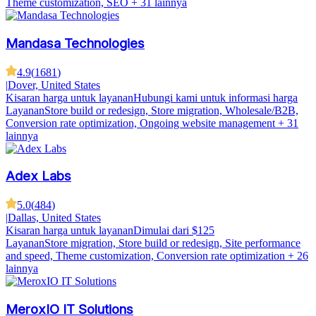
Theme customization, SEO
+ 31 lainnya
Mandasa Technologies
4.9
(
1681
)
|
Dover, United States
Kisaran harga untuk layanan
Hubungi kami untuk informasi harga
Layanan
Store build or redesign, Store migration, Wholesale/B2B,
Conversion rate optimization, Ongoing website management
+ 31
lainnya
Adex Labs
5.0
(
484
)
|
Dallas, United States
Kisaran harga untuk layanan
Dimulai dari $125
Layanan
Store migration, Store build or redesign, Site performance
and speed, Theme customization, Conversion rate optimization
+ 26
lainnya
MeroxIO IT Solutions