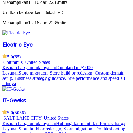
Menampilkan
1 - 16 dari 2235
mitra
Urutkan berdasarkan
Menampilkan
1 - 16 dari 2235
mitra
Electric Eye
5.0
(
65
)
|
Columbus, United States
Kisaran harga untuk layanan
Dimulai dari $5000
Layanan
Store migration, Store build or redesign, Custom domain
setup, Business strategy guidance, Site performance and speed
+ 8
lainnya
IT-Geeks
5.0
(
5056
)
|
SALT LAKE CITY, United States
Kisaran harga untuk layanan
Hubungi kami untuk informasi harga
Layanan
Store build or redesign, Store migration, Troubleshooting,