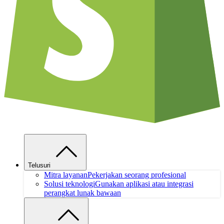
Telusuri
Mitra layanan
Pekerjakan seorang profesional
Solusi teknologi
Gunakan aplikasi atau integrasi
perangkat lunak bawaan