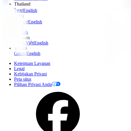
Thailand
ไทย
|
English
Turki
Türkçe
|
English
UEA
English
Vietnam
Tiếng Việt
|
English
Yunani
Greek
|
English
Ketentuan Layanan
Legal
Kebijakan Privasi
Peta situs
Pilihan Privasi Anda