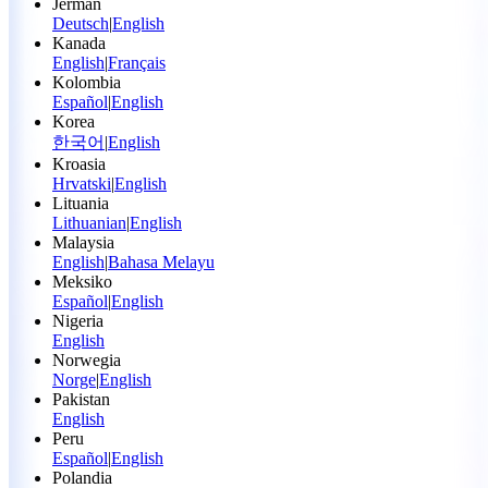
Jerman
Deutsch
|
English
Kanada
English
|
Français
Kolombia
Español
|
English
Korea
한국어
|
English
Kroasia
Hrvatski
|
English
Lituania
Lithuanian
|
English
Malaysia
English
|
Bahasa Melayu
Meksiko
Español
|
English
Nigeria
English
Norwegia
Norge
|
English
Pakistan
English
Peru
Español
|
English
Polandia