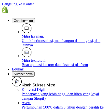
Langsung ke Konten
Cara bermitra
Mitra layanan
.
Untuk berkonsultasi, membangun dan migrasi, dan
lainnya
Mitra teknologi
.
Buat aplikasi kustom dan ekstensi platform
Edukasi
Sumber daya
Kisah Sukses Mitra
Konversi Digital
.
Pendapatan yang lebih tinggi dan klien yang loyal
dengan Shopify
Avex
.
Pertumbuhan 500% dalam 3 tahun dengan beralih ke