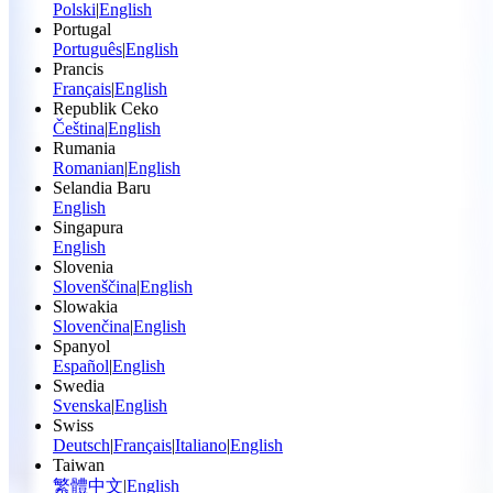
Polski
|
English
Portugal
Português
|
English
Prancis
Français
|
English
Republik Ceko
Čeština
|
English
Rumania
Romanian
|
English
Selandia Baru
English
Singapura
English
Slovenia
Slovenščina
|
English
Slowakia
Slovenčina
|
English
Spanyol
Español
|
English
Swedia
Svenska
|
English
Swiss
Deutsch
|
Français
|
Italiano
|
English
Taiwan
繁體中文
|
English