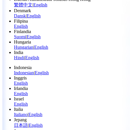
繁體中文
|
English
Denmark
Dansk
|
English
Filipina
English
Finlandia
Suomi
|
English
Hungaria
Hungarian
|
English
India
Hindi
|
English
Indonesia
Indonesian
|
English
Inggris
English
Irlandia
English
Israel
English
Italia
Italiano
|
English
Jepang
日本語
|
English