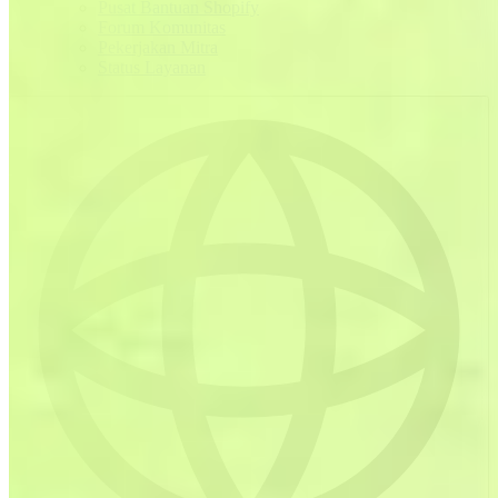
Pusat Bantuan Shopify
Forum Komunitas
Pekerjakan Mitra
Status Layanan