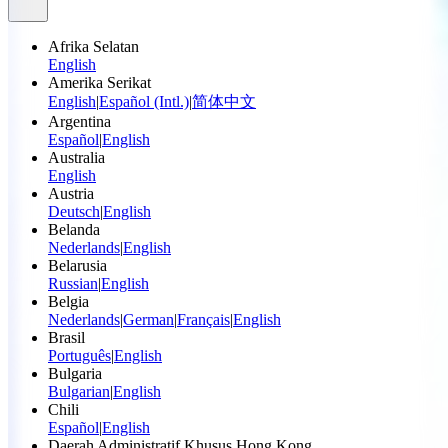
Afrika Selatan
English
Amerika Serikat
English
|
Español (Intl.)
|
简体中文
Argentina
Español
|
English
Australia
English
Austria
Deutsch
|
English
Belanda
Nederlands
|
English
Belarusia
Russian
|
English
Belgia
Nederlands
|
German
|
Français
|
English
Brasil
Português
|
English
Bulgaria
Bulgarian
|
English
Chili
Español
|
English
Daerah Administratif Khusus Hong Kong