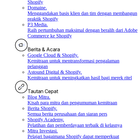
Shopify
Domaine
.
Menggandakan basis klien dan tim dengan membangun
praktik Shopify
P3 Media
.
Raih pertumbuhan maksimal dengan beralih dari Adobe
Commerce ke Shopify
Berita & Acara
Google Cloud & Shopify
.
Kemitraan untuk mentransformasi pengalaman
pelanggan
Astound Digital & Shopify
.
Kemitraan untuk meningkatkan hasil bagi merek ritel
Tautan Cepat
Blog Mitra
.
Kisah para mitra dan pengumuman kemitraan
Berita Shopify
.
Semua berita perusahaan dan siaran pers
Shopify Academy
.
Pelatihan dan pemberdayaan terbaik di kelasnya
Mitra Investasi
.
Pelajari bagaimana Shopify dapat memperkuat