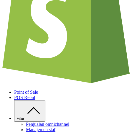
Point of Sale
POS Retail
Fitur
Penjualan omnichannel
Manajemen staf