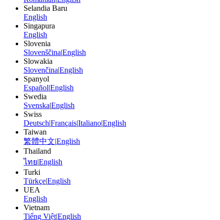
Selandia Baru
English
Singapura
English
Slovenia
Slovenščina
|
English
Slowakia
Slovenčina
|
English
Spanyol
Español
|
English
Swedia
Svenska
|
English
Swiss
Deutsch
|
Français
|
Italiano
|
English
Taiwan
繁體中文
|
English
Thailand
ไทย
|
English
Turki
Türkçe
|
English
UEA
English
Vietnam
Tiếng Việt
|
English