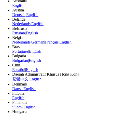
Australia
English
Austria
Deutsch
|
English
Belanda
Nederlands
|
English
Belarusia
Russian
|
English
Belgia
Nederlands
|
German
|
Français
|
English
Brasil
Português
|
English
Bulgaria
Bulgarian
|
English
Chili
Español
|
English
Daerah Administratif Khusus Hong Kong
繁體中文
|
English
Denmark
Dansk
|
English
Filipina
English
Finlandia
Suomi
|
English
Hungaria