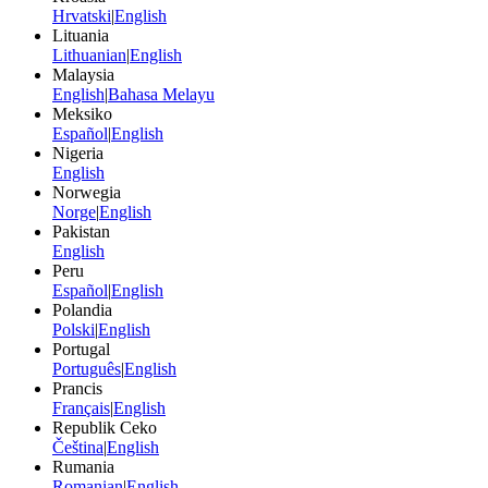
Hrvatski
|
English
Lituania
Lithuanian
|
English
Malaysia
English
|
Bahasa Melayu
Meksiko
Español
|
English
Nigeria
English
Norwegia
Norge
|
English
Pakistan
English
Peru
Español
|
English
Polandia
Polski
|
English
Portugal
Português
|
English
Prancis
Français
|
English
Republik Ceko
Čeština
|
English
Rumania
Romanian
|
English