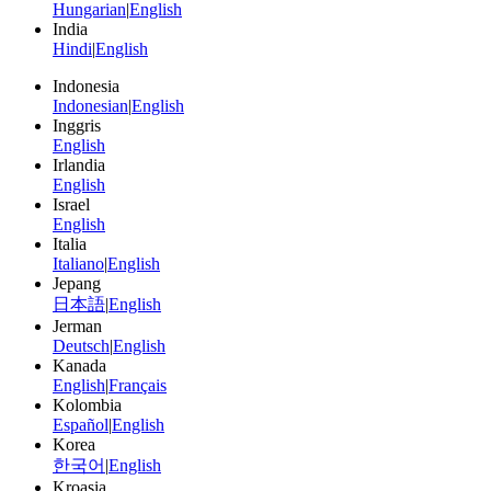
Hungarian
|
English
India
Hindi
|
English
Indonesia
Indonesian
|
English
Inggris
English
Irlandia
English
Israel
English
Italia
Italiano
|
English
Jepang
日本語
|
English
Jerman
Deutsch
|
English
Kanada
English
|
Français
Kolombia
Español
|
English
Korea
한국어
|
English
Kroasia