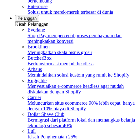
berkembang
Enterprise
Solusi untuk merek-merek terbesar di dunia
Pelanggan
Kisah Pelanggan
Everlane
Shop Pay mempercepat proses pembayaran dan
meningkatkan konversi
Brooklinen
Meningkatkan skala bisnis grosir
ButcherBox
Bertransformasi menjadi headless
Arhaus
Memindahkan solusi kustom yang rumit ke Shopify
Ruggable
Menyesuaikan e-commerce headless agar mudah
diskalakan dengan Shopify
Carrier
Meluncurkan situs ecommerce 90% lebih cepat, hanya
dengan 10% biaya di Shopify
Dollar Shave Club
Bermigrasi dari platform lokal dan memangkas belanja
teknologi sebesar 40%
Lull
Kisah Penghematan 25%