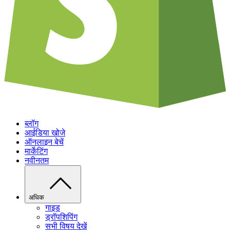
ब्लॉग
आईडिया खोजे
ऑनलाइन बेचें
मार्केटिंग
नवीनतम
अधिक
गाइड
ड्रॉपशिपिंग
सभी विषय देखें