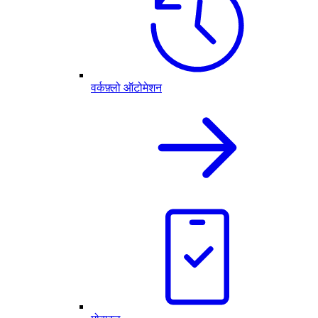
वर्कफ़्लो ऑटोमेशन