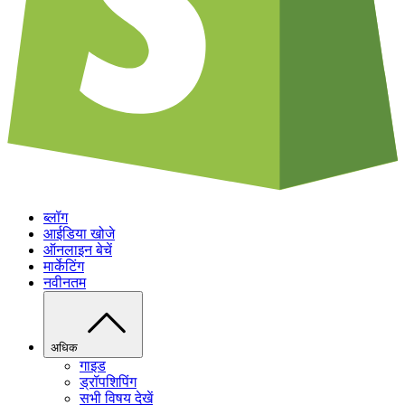
ब्लॉग
आईडिया खोजे
ऑनलाइन बेचें
मार्केटिंग
नवीनतम
अधिक
गाइड
ड्रॉपशिपिंग
सभी विषय देखें