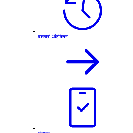
वर्कफ़्लो ऑटोमेशन