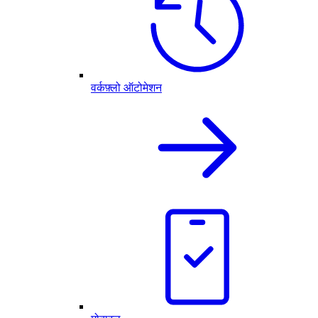
वर्कफ़्लो ऑटोमेशन