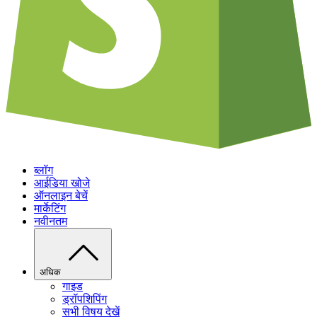
ब्लॉग
आईडिया खोजे
ऑनलाइन बेचें
मार्केटिंग
नवीनतम
अधिक
गाइड
ड्रॉपशिपिंग
सभी विषय देखें