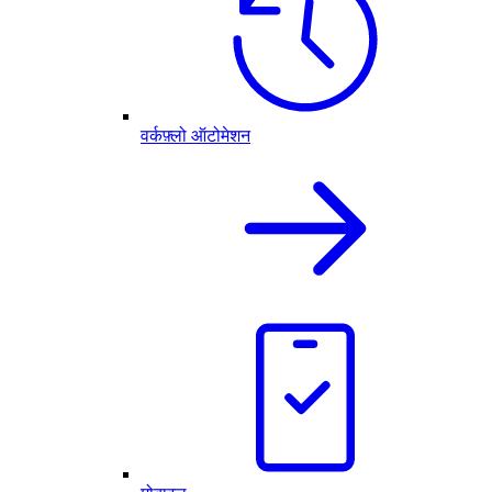
वर्कफ़्लो ऑटोमेशन