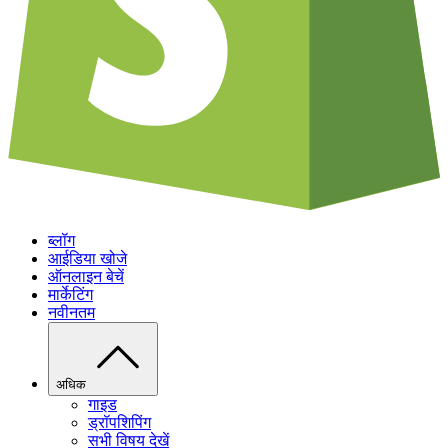
ब्लॉग
आईडिया खोजे
ऑनलाइन बेचें
मार्केटिंग
नवीनतम
अधिक
गाइड
ड्रॉपशिपिंग
सभी विषय देखें