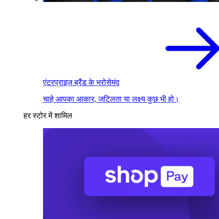
एंटरप्राइज़ ब्रैंड के भरोसेमंद
चाहे आपका आकार, जटिलता या लक्ष्य कुछ भी हो।
हर स्टोर में शामिल