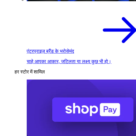
एंटरप्राइज़ ब्रैंड के भरोसेमंद
चाहे आपका आकार, जटिलता या लक्ष्य कुछ भी हो।
हर स्टोर में शामिल