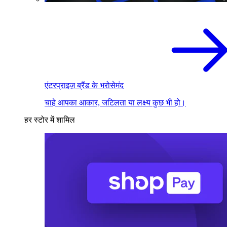
एंटरप्राइज़ ब्रैंड के भरोसेमंद
चाहे आपका आकार, जटिलता या लक्ष्य कुछ भी हो।
हर स्टोर में शामिल