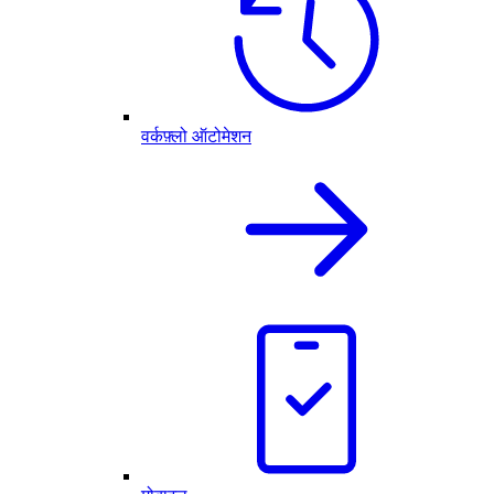
वर्कफ़्लो ऑटोमेशन