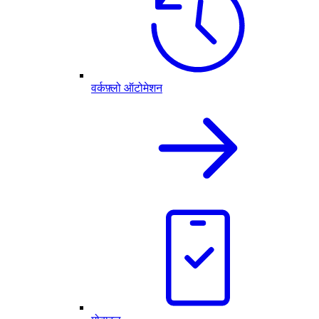
वर्कफ़्लो ऑटोमेशन