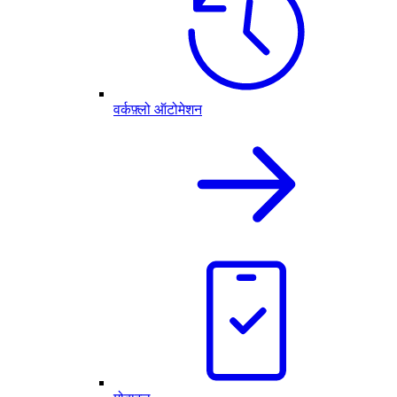
वर्कफ़्लो ऑटोमेशन