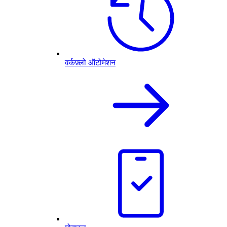
वर्कफ़्लो ऑटोमेशन