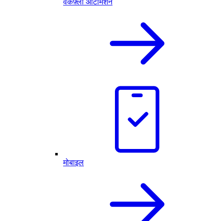
वर्कफ़्लो ऑटोमेशन
मोबाइल