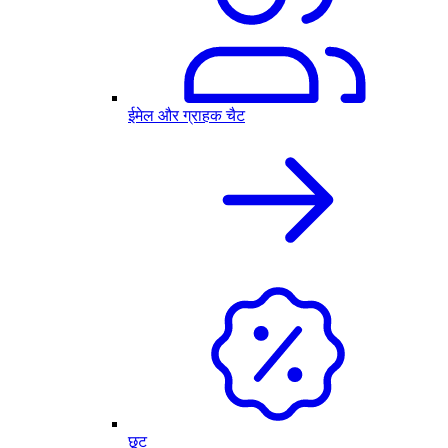
ईमेल और ग्राहक चैट
छूट