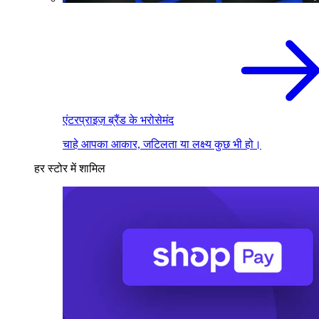
एंटरप्राइज़ ब्रैंड के भरोसेमंद
चाहे आपका आकार, जटिलता या लक्ष्य कुछ भी हो।
हर स्टोर में शामिल