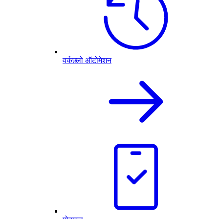
वर्कफ़्लो ऑटोमेशन