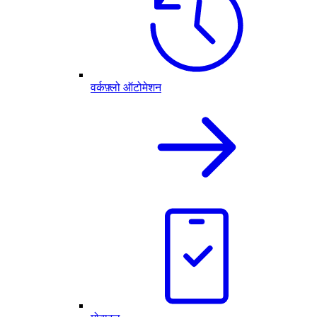
वर्कफ़्लो ऑटोमेशन