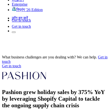
Enterprise
स्प्रिंग '26 Edition
लॉग इन करें
Get in touch
Get in touch
What business challenges are you dealing with? We can help.
Get in
touch
Get in touch
Pashion grew holiday sales by 375% YoY
by leveraging Shopify Capital to tackle
the ongoing supply chain crisis