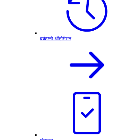
वर्कफ़्लो ऑटोमेशन