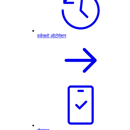
वर्कफ़्लो ऑटोमेशन