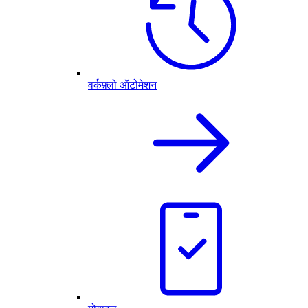
वर्कफ़्लो ऑटोमेशन