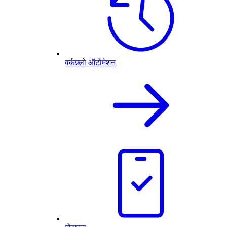
वर्कफ़्लो ऑटोमेशन