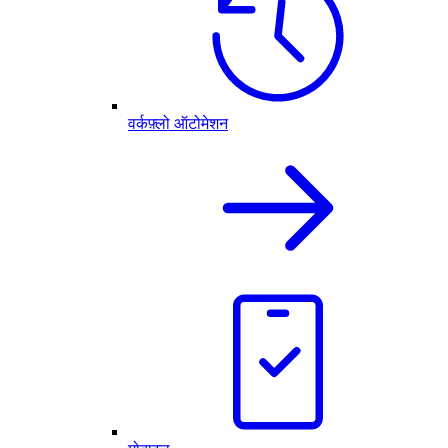
वर्कफ़्लो ऑटोमेशन