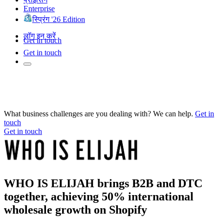
Enterprise
स्प्रिंग '26 Edition
लॉग इन करें
Get in touch
Get in touch
What business challenges are you dealing with? We can help.
Get in
touch
Get in touch
WHO IS ELIJAH brings B2B and DTC
together, achieving 50% international
wholesale growth on Shopify