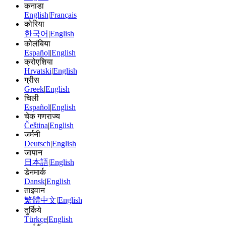
कनाडा
English
|
Français
कोरिया
한국어
|
English
कोलंबिया
Español
|
English
क्रोएशिया
Hrvatski
|
English
ग्रीस
Greek
|
English
चिली
Español
|
English
चेक गणराज्य
Čeština
|
English
जर्मनी
Deutsch
|
English
जापान
日本語
|
English
डेनमार्क
Dansk
|
English
ताइवान
繁體中文
|
English
तुर्किये
Türkçe
|
English