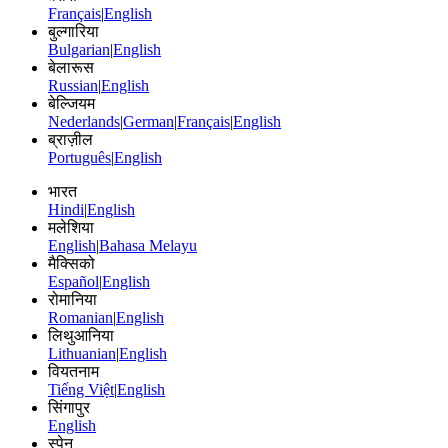
Français
|
English
बुल्गारिया
Bulgarian
|
English
बेलारूस
Russian
|
English
बेल्जियम
Nederlands
|
German
|
Français
|
English
ब्राज़ील
Português
|
English
भारत
Hindi
|
English
मलेशिया
English
|
Bahasa Melayu
मैक्सिको
Español
|
English
रोमानिया
Romanian
|
English
लिथुआनिया
Lithuanian
|
English
वियतनाम
Tiếng Việt
|
English
सिंगापुर
English
स्पेन