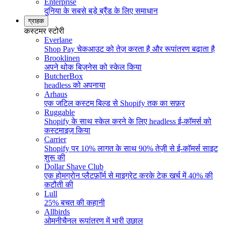
Enterprise
दुनिया के सबसे बड़े ब्रैंड के लिए समाधान
ग्राहक
कस्टमर स्टोरी
Everlane
Shop Pay चेकआउट को तेज़ करता है और रूपांतरण बढ़ाता है
Brooklinen
अपने थोक बिज़नेस को स्केल किया
ButcherBox
headless को अपनाया
Arhaus
एक जटिल कस्टम बिल्ड से Shopify तक का सफ़र
Ruggable
Shopify के साथ स्केल करने के लिए headless ई-कॉमर्स को
कस्टमाइज़ किया
Carrier
Shopify पर 10% लागत के साथ 90% तेज़ी से ई-कॉमर्स साइट
शुरू की
Dollar Shave Club
एक होमग्रोन प्लैटफ़ॉर्म से माइग्रेट करके टेक खर्च में 40% की
कटौती की
Lull
25% बचत की कहानी
Allbirds
ओमनीचैनल रूपांतरण में भारी उछाल