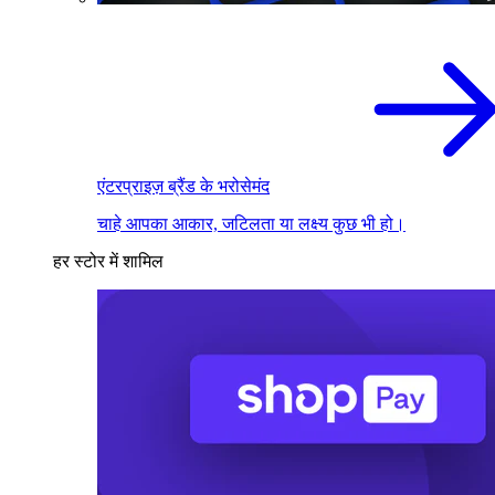
एंटरप्राइज़ ब्रैंड के भरोसेमंद
चाहे आपका आकार, जटिलता या लक्ष्य कुछ भी हो।
हर स्टोर में शामिल