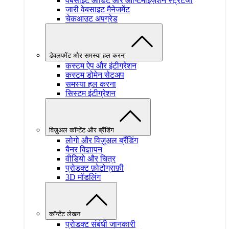
वेबसाइट ऑडिट और ऑप्टिमाइज़ेशन स्ट्रेटेजी
जारी वेबसाइट मैनेजमेंट
चेकआउट अपग्रेड
डेवलपमेंट और समस्या हल करना
कस्टम ऐप और इंटीग्रेशन
कस्टम डोमेन सेटअप
समस्या हल करना
सिस्टम इंटीग्रेशन
विज़ुअल काॅन्टेंट और ब्रैंडिंग
लोगो और विज़ुअल ब्रैंडिंग
बैनर विज्ञापन
वीडियो और चित्र
प्रोडक्ट फ़ोटोग्राफ़ी
3D मॉडलिंग
काॅन्टेंट लेखन
प्रोडक्ट संबंधी जानकारी