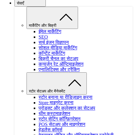
सेवाएँ
मार्केटिंग और बिक्री
ईमेल मार्केटिंग
SEO
सर्च इंजन विज्ञापन
सोशल मीडिया मार्केटिंग
काॅन्टेंट मार्केटिंग
बिक्री चैनल का सेटअप
कन्वर्ज़न रेट ऑप्टिमाइज़ेशन
एनालिटिक्स और ट्रैकिंग
स्टोर सेटअप और मैनेजमेंट
स्टोर बनाना या रीडिज़ाइन करना
Store माइग्रेट करना
प्रोडक्ट और कलेक्शन का सेटअप
थीम कस्टमाइज़ेशन
स्टोर सेटिंग कॉन्फ़िगरेशन
POS सेटअप और माइग्रेशन
हेडलैस कॉमर्स