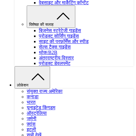
वेबसाइट और मार्केटिंग काॅन्टेंट
विशेषज्ञ की सलाह
बिज़नेस स्ट्रेटेजी गाइडेंस
प्रोडक्ट सोर्सिंग गाइडेंस
साइट की परफ़ॉर्मेंस और स्पीड
सेल्स टैक्स गाइडेंस
थोक/B2B
अंतरराष्ट्रीय विस्तार
प्रोडक्ट डेवलपमेंट
लोकेशन
संयुक्त राज्य अमेरिका
कनाडा
भारत
यूनाइटेड किंगडम
ऑस्ट्रेलिया
जर्मनी
फ़्रांस
इटली
सभी देखें