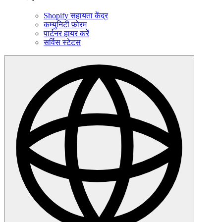
Shopify सहायता केंद्र
कम्युनिटी फ़ोरम
पार्टनर हायर करें
सर्विस स्टेटस