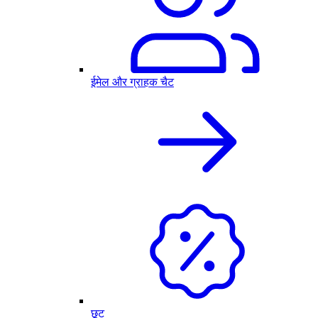
ईमेल और ग्राहक चैट
छूट