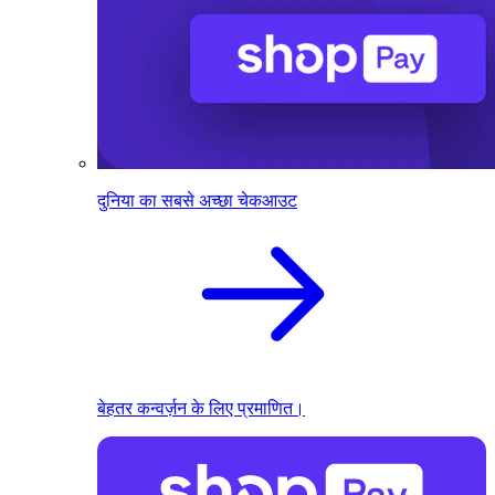
दुनिया का सबसे अच्छा चेकआउट
बेहतर कन्वर्ज़न के लिए प्रमाणित।