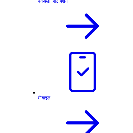
वर्कफ़्लो ऑटोमेशन
मोबाइल