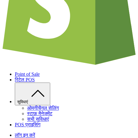
Point of Sale
रिटेल POS
सुविधाएं
ओमनीचैनल सेलिंग
स्टाफ़ मैनेजमेंट
सभी सुविधाएं
POS प्राइसिंग
लॉग इन करें