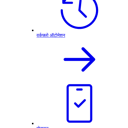
वर्कफ़्लो ऑटोमेशन