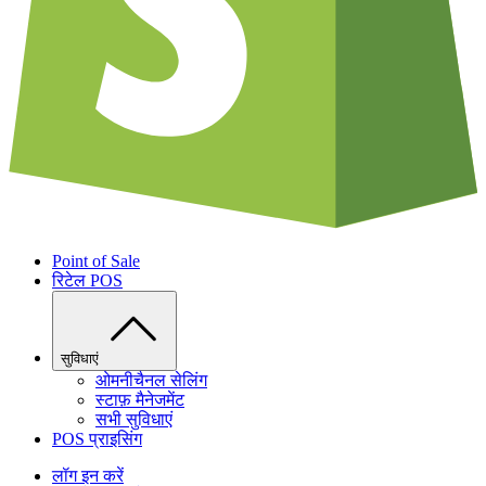
Point of Sale
रिटेल POS
सुविधाएं
ओमनीचैनल सेलिंग
स्टाफ़ मैनेजमेंट
सभी सुविधाएं
POS प्राइसिंग
लॉग इन करें