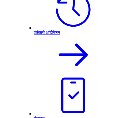
वर्कफ़्लो ऑटोमेशन