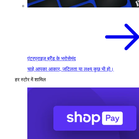
एंटरप्राइज़ ब्रैंड के भरोसेमंद
चाहे आपका आकार, जटिलता या लक्ष्य कुछ भी हो।
हर स्टोर में शामिल